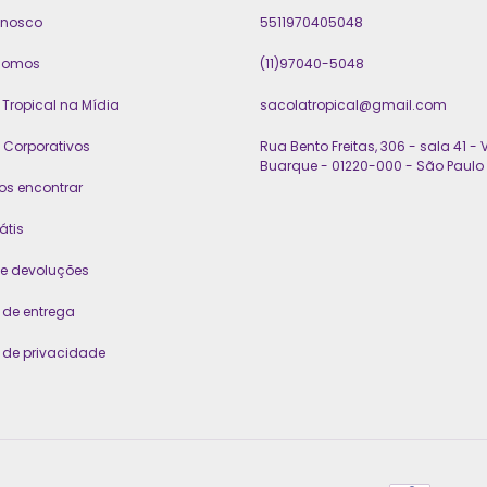
onosco
5511970405048
somos
(11)97040-5048
Tropical na Mídia
sacolatropical@gmail.com
 Corporativos
Rua Bento Freitas, 306 - sala 41 - V
Buarque - 01220-000 - São Paulo 
os encontrar
átis
 e devoluções
a de entrega
a de privacidade