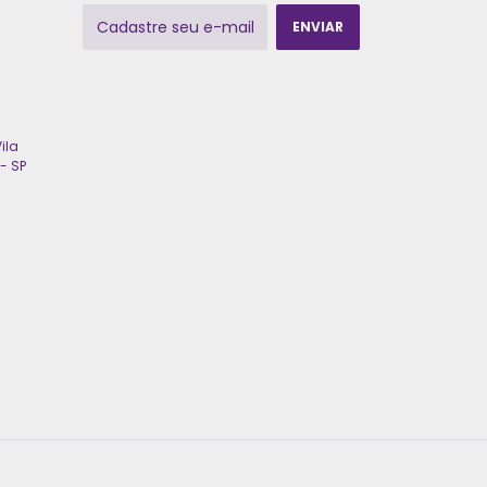
ila
- SP