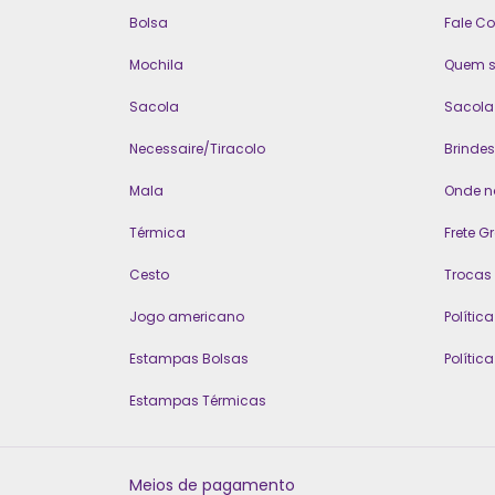
Bolsa
Fale C
Mochila
Quem 
Sacola
Sacola 
Necessaire/Tiracolo
Brindes
Mala
Onde n
Térmica
Frete Gr
Cesto
Trocas
Jogo americano
Polític
Estampas Bolsas
Polític
Estampas Térmicas
Meios de pagamento