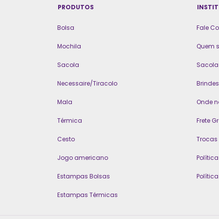
PRODUTOS
INSTI
Bolsa
Fale C
Mochila
Quem 
Sacola
Sacola 
Necessaire/Tiracolo
Brindes
Mala
Onde n
Térmica
Frete Gr
Cesto
Trocas
Jogo americano
Polític
Estampas Bolsas
Polític
Estampas Térmicas