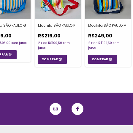
a SÃO PAULO G
Mochila SÃO PAULO P
Mochila SÃO PAULO M
9,00
R$219,00
R$249,00
$93,00
sem juros
2
x
de
R$109,50
sem
2
x
de
R$124,50
sem
juros
juros