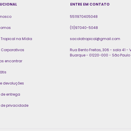
TUCIONAL
ENTRE EM CONTATO
onosco
5511970405048
somos
(11)97040-5048
Tropical na Mídia
sacolatropical@gmail.com
 Corporativos
Rua Bento Freitas, 306 - sala 41 - V
Buarque - 01220-000 - São Paulo 
os encontrar
átis
 e devoluções
a de entrega
a de privacidade