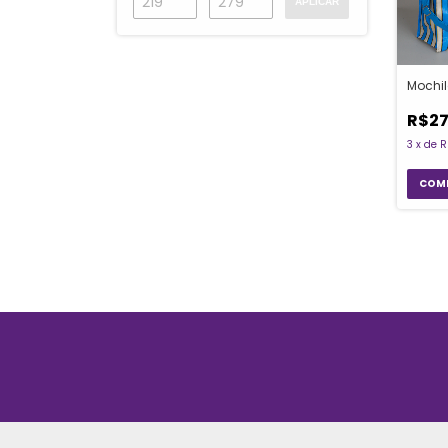
APLICAR
Mochil
R$27
3
x
de
R