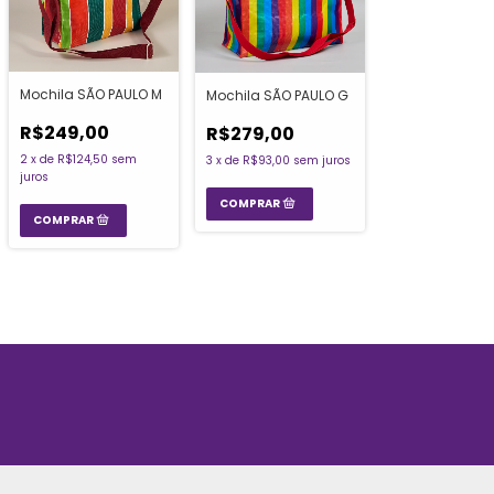
Mochila SÃO PAULO M
Mochila SÃO PAULO G
R$249,00
R$279,00
2
x
de
R$124,50
sem
3
x
de
R$93,00
sem juros
juros