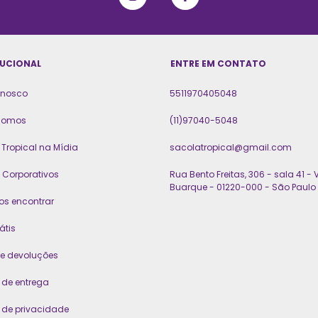
TUCIONAL
ENTRE EM CONTATO
onosco
5511970405048
somos
(11)97040-5048
Tropical na Mídia
sacolatropical@gmail.com
 Corporativos
Rua Bento Freitas, 306 - sala 41 - V
Buarque - 01220-000 - São Paulo 
os encontrar
átis
 e devoluções
a de entrega
a de privacidade