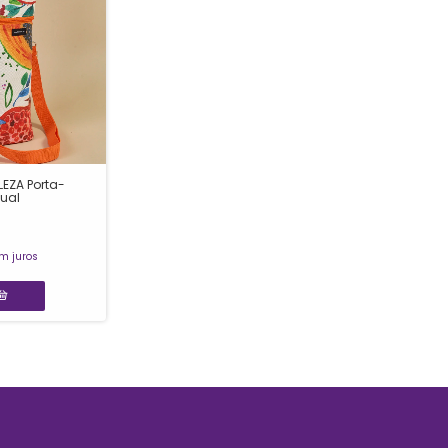
EZA Porta-
dual
m juros