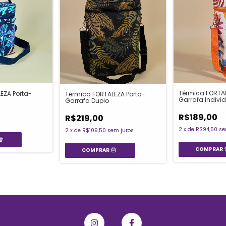
Térmica FORTAL
EZA Porta-
Térmica FORTALEZA Porta-
Garrafa Indivi
Garrafa Duplo
R$189,00
R$219,00
2
x
de
R$94,50
se
2
x
de
R$109,50
sem juros