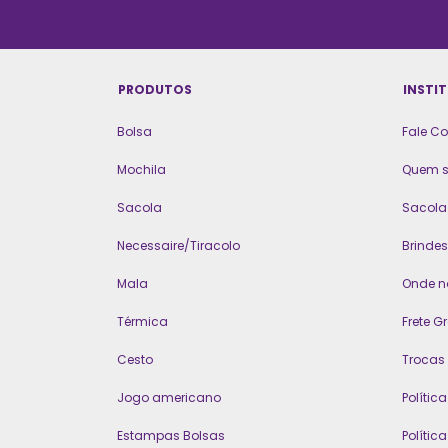
PRODUTOS
INSTI
Bolsa
Fale C
Mochila
Quem 
Sacola
Sacola 
Necessaire/Tiracolo
Brindes
Mala
Onde n
Térmica
Frete Gr
Cesto
Trocas
Jogo americano
Polític
Estampas Bolsas
Polític