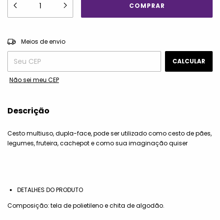
ALTERAR CEP
Entregas para o CEP:
Meios de envio
CALCULAR
Não sei meu CEP
Descrição
Cesto multiuso, dupla-face, pode ser utilizado como cesto de pães,
legumes, fruteira, cachepot e como sua imaginação quiser
DETALHES DO PRODUTO
Composição: tela de polietileno e chita de algodão.