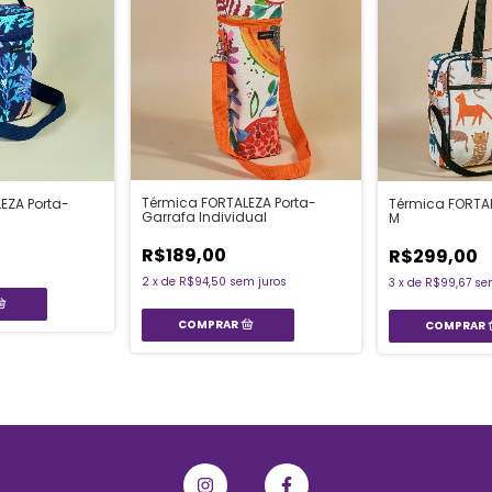
Térmica FORTALEZA Porta-
EZA Porta-
Térmica FORTA
Garrafa Individual
M
R$189,00
R$299,00
2
x
de
R$94,50
sem juros
3
x
de
R$99,67
se