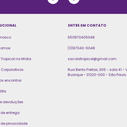
TUCIONAL
ENTRE EM CONTATO
onosco
5511970405048
somos
(11)97040-5048
Tropical na Mídia
sacolatropical@gmail.com
 Corporativos
Rua Bento Freitas, 306 - sala 41 - V
Buarque - 01220-000 - São Paulo 
os encontrar
átis
 e devoluções
a de entrega
a de privacidade