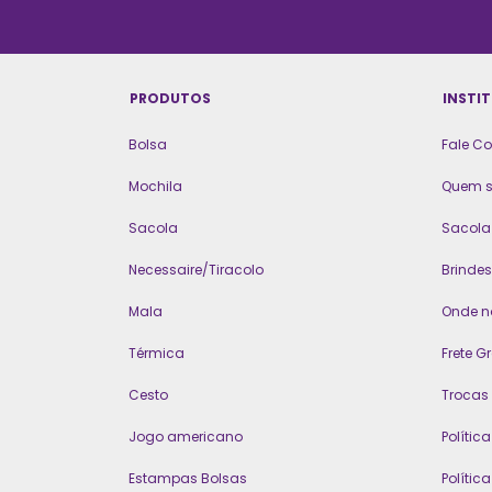
PRODUTOS
INSTI
Bolsa
Fale C
Mochila
Quem 
Sacola
Sacola 
Necessaire/Tiracolo
Brindes
Mala
Onde n
Térmica
Frete Gr
Cesto
Trocas
Jogo americano
Polític
Estampas Bolsas
Polític