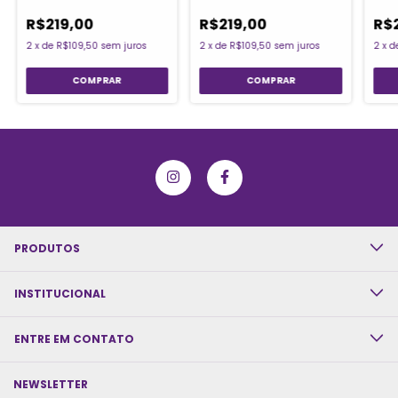
R$219,00
R$219,00
R$
2
x
de
R$109,50
sem juros
2
x
de
R$109,50
sem juros
2
x
d
PRODUTOS
INSTITUCIONAL
ENTRE EM CONTATO
NEWSLETTER