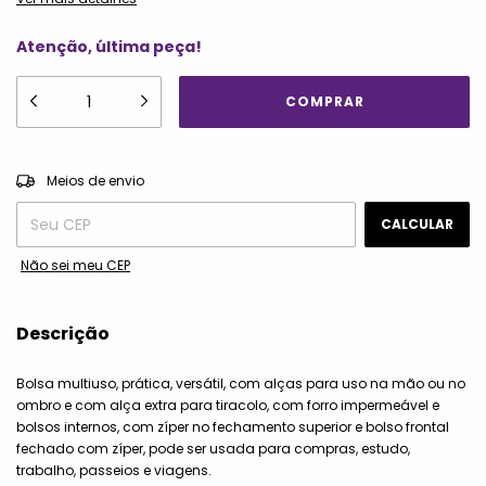
Atenção, última peça!
ALTERAR CEP
Entregas para o CEP:
Meios de envio
CALCULAR
Não sei meu CEP
Descrição
Bolsa multiuso, prática, versátil, com alças para uso na mão ou no
ombro e com alça extra para tiracolo, com forro impermeável e
bolsos internos, com zíper no fechamento superior e bolso frontal
fechado com zíper, pode ser usada para compras, estudo,
trabalho, passeios e viagens.