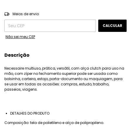
ALTERAR CEP
Entregas para o CEP:
Meios de envio
CALCULAR
Não sei meu CEP
Descrição
Necessaire multiuso, prática, versátil, com alça clutch para uso na
mão, com zíper no fechamento superior pode ser usada como
bolsinha, carteira, estojo, porta-documento ou maquiagem, para
se usar em todas as ocasiões: compras, estudo, trabalho,
passeios, viagens.
DETALHES DO PRODUTO
Composição: tela de polietileno e alça de polipropileno.