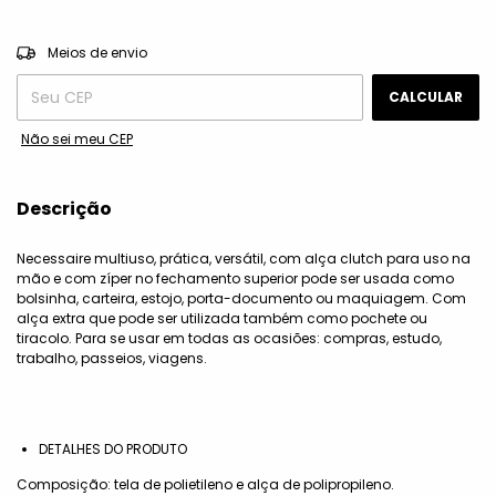
ALTERAR CEP
Entregas para o CEP:
Meios de envio
CALCULAR
Não sei meu CEP
Descrição
Necessaire multiuso, prática, versátil, com alça clutch para uso na
mão e com zíper no fechamento superior pode ser usada como
bolsinha, carteira, estojo, porta-documento ou maquiagem. Com
alça extra que pode ser utilizada também como pochete ou
tiracolo. Para se usar em todas as ocasiões: compras, estudo,
trabalho, passeios, viagens.
DETALHES DO PRODUTO
Composição: tela de polietileno e alça de polipropileno.