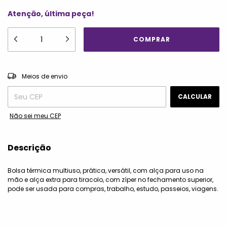
Atenção, última peça!
ALTERAR CEP
Entregas para o CEP:
Meios de envio
CALCULAR
Não sei meu CEP
Descrição
Bolsa térmica multiuso, prática, versátil, com alça para uso na
mão e alça extra para tiracolo, com zíper no fechamento superior,
pode ser usada para compras, trabalho, estudo, passeios, viagens.