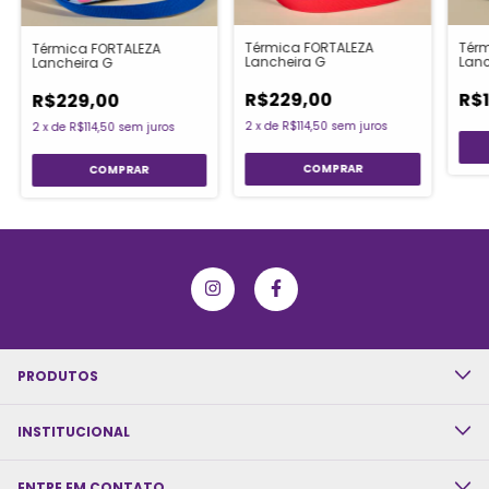
Térmica FORTALEZA
Térm
Térmica FORTALEZA
Lancheira G
Lanc
Lancheira G
R$229,00
R$
R$229,00
2
x
de
R$114,50
sem juros
2
x
de
R$114,50
sem juros
PRODUTOS
INSTITUCIONAL
ENTRE EM CONTATO