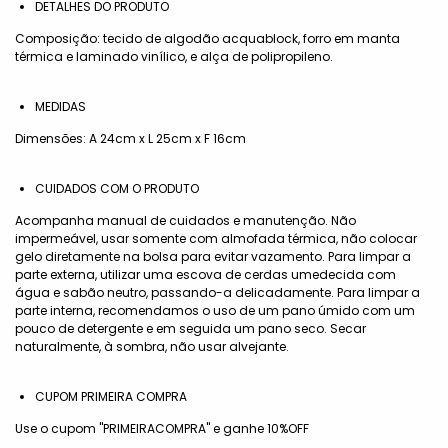
DETALHES DO PRODUTO
Composição: tecido de algodão acquablock, forro em manta
térmica e laminado vinílico, e alça de polipropileno.
MEDIDAS
Dimensões: A 24cm x L 25cm x F 16cm
CUIDADOS COM O PRODUTO
Acompanha manual de cuidados e manutenção. Não
impermeável, usar somente com almofada térmica, não colocar
gelo diretamente na bolsa para evitar vazamento. Para limpar a
parte externa, utilizar uma escova de cerdas umedecida com
água e sabão neutro, passando-a delicadamente. Para limpar a
parte interna, recomendamos o uso de um pano úmido com um
pouco de detergente e em seguida um pano seco. Secar
naturalmente, à sombra, não usar alvejante.
CUPOM PRIMEIRA COMPRA
Use o cupom "PRIMEIRACOMPRA" e ganhe 10%OFF