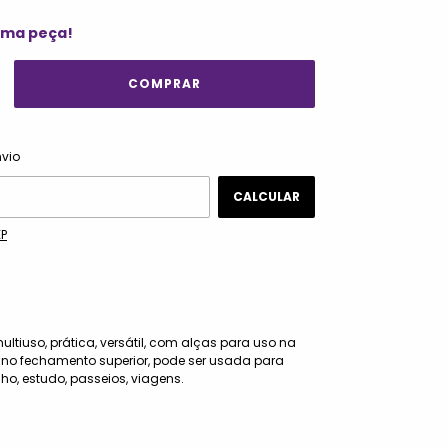
ima peça!
ALTERAR CEP
 CEP:
nvio
CALCULAR
EP
ultiuso, prática, versátil, com alças para uso na
 no fechamento superior, pode ser usada para
ho, estudo, passeios, viagens.