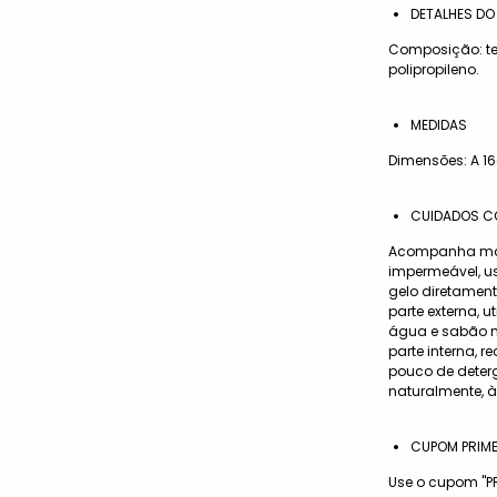
DETALHES DO
Composição: te
polipropileno.
MEDIDAS
Dimensões: A 16
CUIDADOS C
Acompanha man
impermeável, u
gelo diretament
parte externa,
água e sabão n
parte interna
pouco de deter
naturalmente, à
CUPOM PRIM
Use o cupom "P