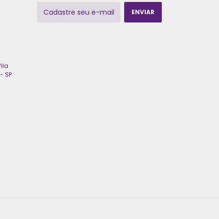
ila
- SP