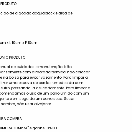
 PRODUTO
cido de algodão acquablock e alça de
cm x L 10cm x F 10cm
OM O PRODUTO
ual de cuidados e manutenção. Não
sar somente com almofada térmica, não colocar
e na bolsa para evitar vazamento. Para limpar a
 utilizar uma escova de cerdas umedecida com
eutro, passando-a delicadamente. Para limpar a
, recomendamos o uso de um pano úmido com um
gente e em seguida um pano seco. Secar
 sombra, não usar alvejante.
EIRA COMPRA
RIMEIRACOMPRA" e ganhe 10%OFF