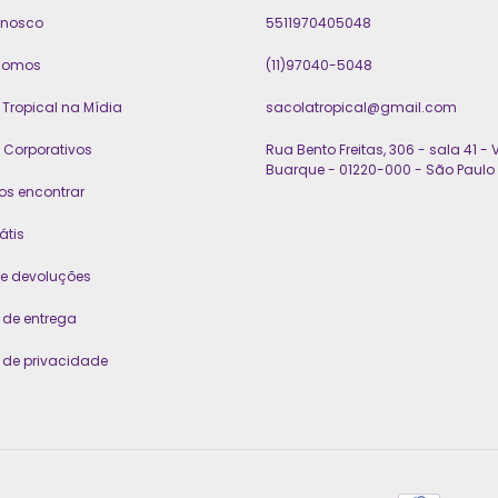
onosco
5511970405048
somos
(11)97040-5048
Tropical na Mídia
sacolatropical@gmail.com
 Corporativos
Rua Bento Freitas, 306 - sala 41 - V
Buarque - 01220-000 - São Paulo 
os encontrar
átis
 e devoluções
a de entrega
a de privacidade