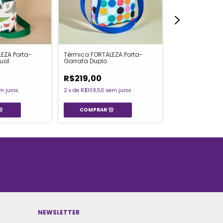
Térmica FORTALEZA Porta-
EZA Porta-
Térmica FORTAL
Garrafa Duplo
ual
Garrafa Duplo 
R$219,00
R$219,00
2
x
de
R$109,50
sem juros
m juros
2
x
de
R$109,50
se
NEWSLETTER