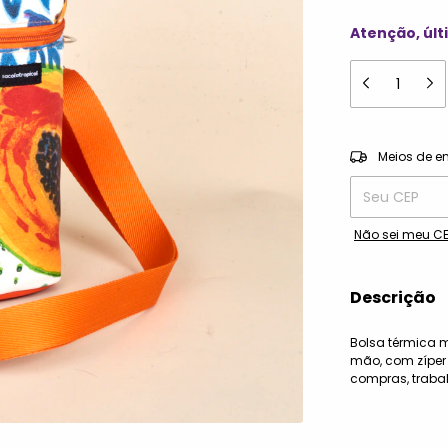
Atenção, últ
Entregas para o
Meios de e
Não sei meu C
Descrição
Bolsa térmica m
mão, com zíper
compras, trabal