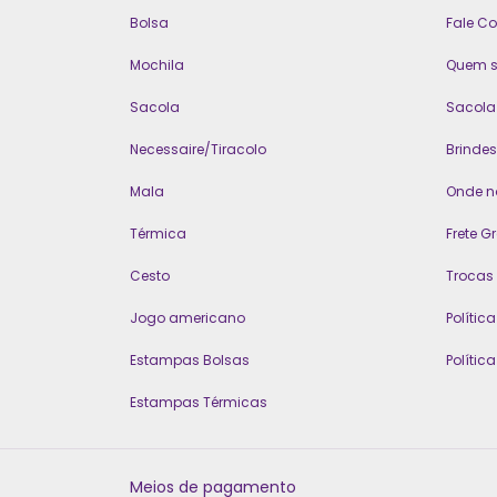
Bolsa
Fale C
Mochila
Quem 
Sacola
Sacola 
Necessaire/Tiracolo
Brindes
Mala
Onde n
Térmica
Frete Gr
Cesto
Trocas
Jogo americano
Polític
Estampas Bolsas
Polític
Estampas Térmicas
Meios de pagamento