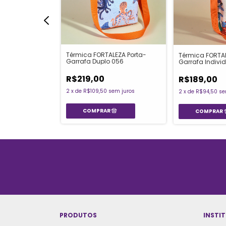
Térmica FORTALEZA Porta-
LEZA Porta-
Térmica FORTAL
Garrafa Duplo 056
Garrafa Indivi
R$219,00
R$189,00
2
x
de
R$109,50
sem juros
em juros
2
x
de
R$94,50
se
PRODUTOS
INSTI