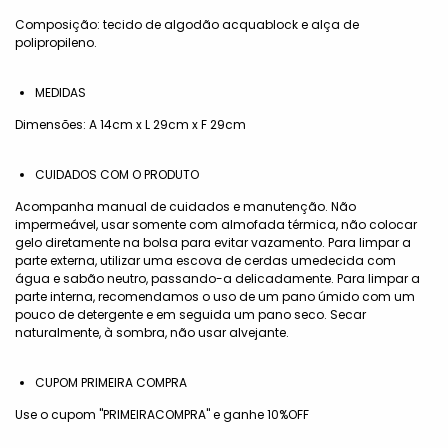
Composição: tecido de algodão acquablock e alça de
polipropileno.
MEDIDAS
Dimensões: A 14cm x L 29cm x F 29cm
CUIDADOS COM O PRODUTO
Acompanha manual de cuidados e manutenção. Não
impermeável, usar somente com almofada térmica, não colocar
gelo diretamente na bolsa para evitar vazamento. Para limpar a
parte externa, utilizar uma escova de cerdas umedecida com
água e sabão neutro, passando-a delicadamente. Para limpar a
parte interna, recomendamos o uso de um pano úmido com um
pouco de detergente e em seguida um pano seco. Secar
naturalmente, à sombra, não usar alvejante.
CUPOM PRIMEIRA COMPRA
Use o cupom "PRIMEIRACOMPRA" e ganhe 10%OFF