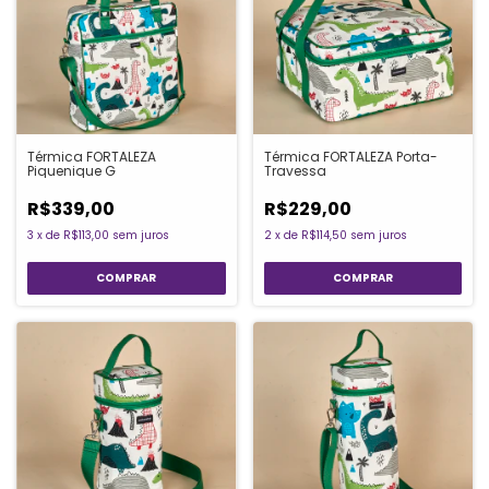
Térmica FORTALEZA
Térmica FORTALEZA Porta-
Piquenique G
Travessa
R$339,00
R$229,00
3
x
de
R$113,00
sem juros
2
x
de
R$114,50
sem juros