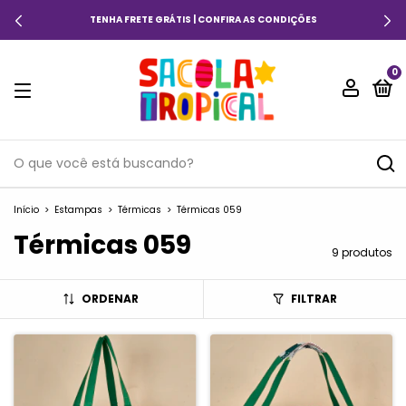
TENHA FRETE GRÁTIS | CONFIRA AS CONDIÇÕES
0
Início
>
Estampas
>
Térmicas
>
Térmicas 059
Térmicas 059
9 produtos
ORDENAR
FILTRAR