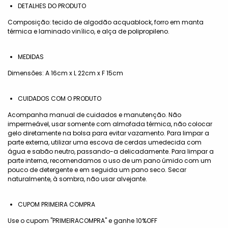
DETALHES DO PRODUTO
Composição: tecido de algodão acquablock, forro em manta
térmica e laminado vinílico, e alça de polipropileno.
MEDIDAS
Dimensões: A 16cm x L 22cm x F 15cm
CUIDADOS COM O PRODUTO
Acompanha manual de cuidados e manutenção. Não
impermeável, usar somente com almofada térmica, não colocar
gelo diretamente na bolsa para evitar vazamento. Para limpar a
parte externa, utilizar uma escova de cerdas umedecida com
água e sabão neutro, passando-a delicadamente. Para limpar a
parte interna, recomendamos o uso de um pano úmido com um
pouco de detergente e em seguida um pano seco. Secar
naturalmente, à sombra, não usar alvejante.
CUPOM PRIMEIRA COMPRA
Use o cupom "PRIMEIRACOMPRA" e ganhe 10%OFF