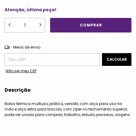
Atenção, última peça!
ALTERAR CEP
Entregas para o CEP:
Meios de envio
CALCULAR
Não sei meu CEP
Descrição
Bolsa térmica multiuso, prática, versátil, com alça para uso na
mão e alça extra para tiracolo, com zíper no fechamento superior,
pode ser usada para compras, trabalho, estudo, passeios, viagens.