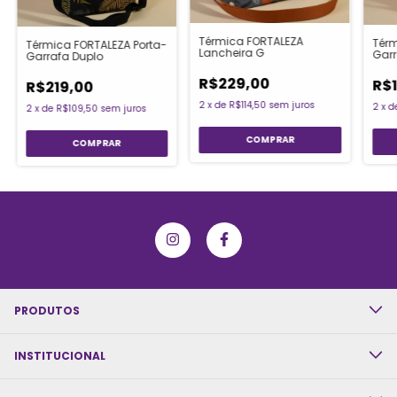
Térmica FORTALEZA
Térm
Térmica FORTALEZA Porta-
Lancheira G
Garr
Garrafa Duplo
R$229,00
R$
R$219,00
2
x
de
R$114,50
sem juros
2
x
d
2
x
de
R$109,50
sem juros
PRODUTOS
INSTITUCIONAL