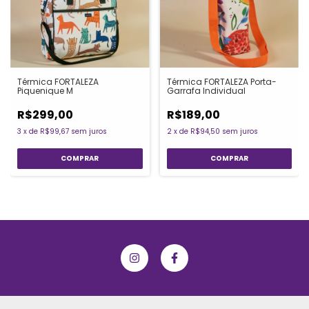
Térmica FORTALEZA Porta-
Térmica FORTALEZA
Garrafa Individual
Piquenique M
R$189,00
R$299,00
2
x
de
R$94,50
sem juros
3
x
de
R$99,67
sem juros