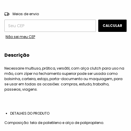
ALTERAR CEP
Entregas para o CEP:
Meios de envio
CALCULAR
Não sei meu CEP
Descrição
Necessaire multiuso, prática, versátil, com alça clutch para uso na
mão, com zíper no fechamento superior pode ser usada como
bolsinha, carteira, estojo, porta-documento ou maquiagem, para
se usar em todas as ocasiões: compras, estudo, trabalho,
passeios, viagens.
DETALHES DO PRODUTO
Composição: tela de polietileno e alça de polipropileno.