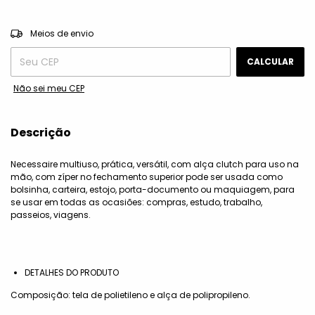
ALTERAR CEP
Entregas para o CEP:
Meios de envio
CALCULAR
Não sei meu CEP
Descrição
Necessaire multiuso, prática, versátil, com alça clutch para uso na
mão, com zíper no fechamento superior pode ser usada como
bolsinha, carteira, estojo, porta-documento ou maquiagem, para
se usar em todas as ocasiões: compras, estudo, trabalho,
passeios, viagens.
DETALHES DO PRODUTO
Composição: tela de polietileno e alça de polipropileno.