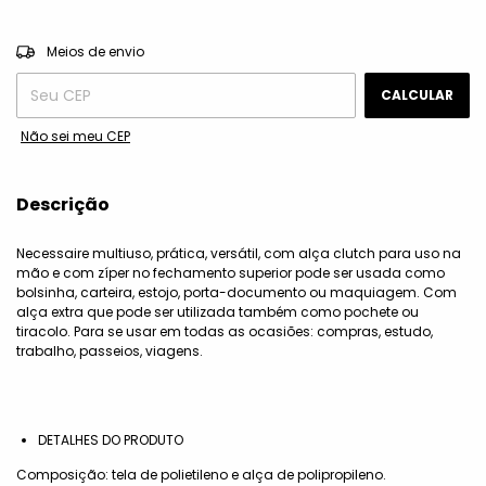
ALTERAR CEP
Entregas para o CEP:
Meios de envio
CALCULAR
Não sei meu CEP
Descrição
Necessaire multiuso, prática, versátil, com alça clutch para uso na
mão e com zíper no fechamento superior pode ser usada como
bolsinha, carteira, estojo, porta-documento ou maquiagem. Com
alça extra que pode ser utilizada também como pochete ou
tiracolo. Para se usar em todas as ocasiões: compras, estudo,
trabalho, passeios, viagens.
DETALHES DO PRODUTO
Composição: tela de polietileno e alça de polipropileno.