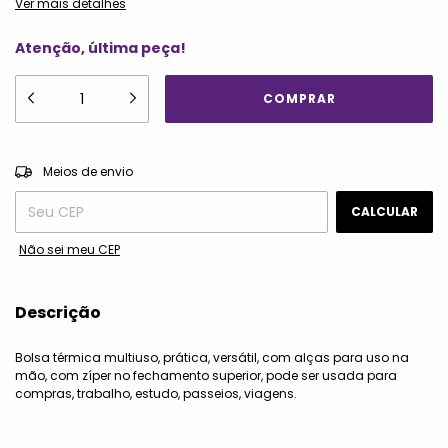
Ver mais detalhes
Atenção, última peça!
ALTERAR CEP
Entregas para o CEP:
Meios de envio
CALCULAR
Não sei meu CEP
Descrição
Bolsa térmica multiuso, prática, versátil, com alças para uso na
mão, com zíper no fechamento superior, pode ser usada para
compras, trabalho, estudo, passeios, viagens.