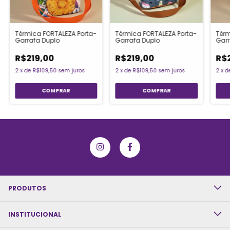
Térmica FORTALEZA Porta-
Térmica FORTALEZA Porta-
Térm
Garrafa Duplo
Garrafa Duplo
Garr
R$219,00
R$219,00
R$
2
x
de
R$109,50
sem juros
2
x
de
R$109,50
sem juros
2
x
d
PRODUTOS
INSTITUCIONAL