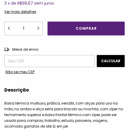
3
x
de
R$99,67
sem juros
Ver mais detalhes
ALTERAR CEP
Entregas para o CEP:
Meios de envio
CALCULAR
Não sei meu CEP
Descrição
Bolsa térmica multiuso, prática, versátil, com alças para uso na
mão, no ombro e alça extra para tiracolo ou mochila, com zíper no
fechamento superior e bolso frontal térmico com zíper, pode ser
usada para compras, trabalho, estudo, passeios, viagens,
acomoda garrafas de até 2L em pé.