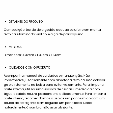
DETALHES DO PRODUTO
Composição: tecido de algodão acquablock, forro em manta
térmica e laminado vinílico, e alça de polipropileno.
MEDIDAS
Dimensões: A 32cm x L 33cm x F 14cm
CUIDADOS COM O PRODUTO
Acompanha manual de cuidados e manutenção. Não
impermeável, usar somente com almofada térmica, não colocar
gelo diretamente na bolsa para evitar vazamento. Para limpar a
parte externa, utilizar uma escova de cerdas umedecida com
água e sabão neutro, passando-a delicadamente. Para limpar a
parte interna, recomendamos o uso de um pano úmido com um
pouco de detergente e em seguida um pano seco. Secar
naturalmente, à sombra, não usar alvejante.