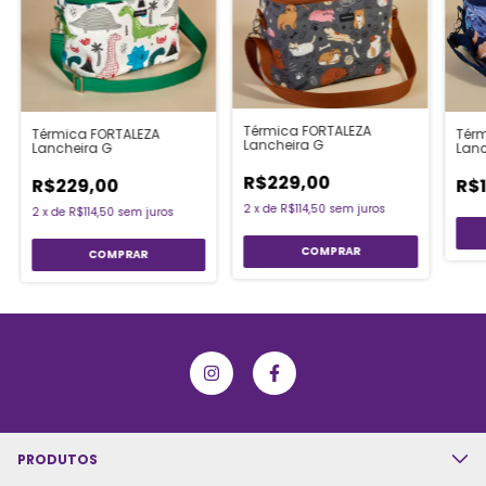
Térmica FORTALEZA
Térmica FORTALEZA
Térm
Lancheira G
Lancheira G
Lanc
R$229,00
R$229,00
R$
2
x
de
R$114,50
sem juros
2
x
de
R$114,50
sem juros
PRODUTOS