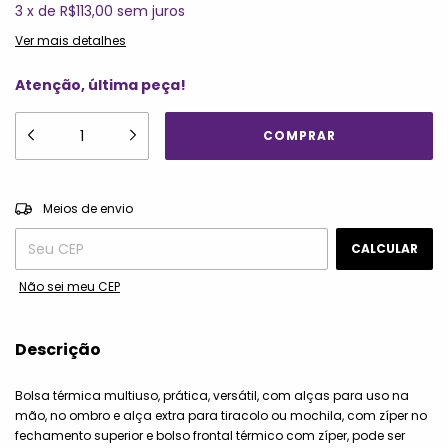
3
x
de
R$113,00
sem juros
Ver mais detalhes
Atenção, última peça!
ALTERAR CEP
Entregas para o CEP:
Meios de envio
CALCULAR
Não sei meu CEP
Descrição
Bolsa térmica multiuso, prática, versátil, com alças para uso na
mão, no ombro e alça extra para tiracolo ou mochila, com zíper no
fechamento superior e bolso frontal térmico com zíper, pode ser