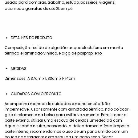
usada para compras, trabalho, estudo, passeios, viagens,
acomoda garrafas de até 2L em pé.
DETALHES DO PRODUTO
Composição: tecido de algodão acquablock, forro em manta
térmica e laminado vinílico, e alça de polipropileno.
MEDIDAS
Dimensões: A 37cm x L 33cm x F 14cm
CUIDADOS COM O PRODUTO
Acompanha manual de cuidados e manutenção. Não
impermeável, usar somente com almofada térmica, não colocar
gelo diretamente na bolsa para evitar vazamento. Para limpar a
parte externa, utilizar uma escova de cerdas umedecida com
água e sabão neutro, passando-a delicadamente. Para limpar a
parte interna, recomendamos o uso de um pano úmido com um
pouco de detergente e em seguida um pano seco. Secar