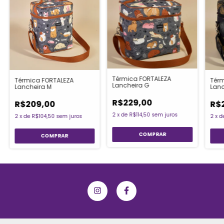
Térmica FORTALEZA
Térmica FORTALEZA
Térm
Lancheira G
Lancheira M
Lanc
R$229,00
R$209,00
R$
2
x
de
R$114,50
sem juros
2
x
de
R$104,50
sem juros
2
x
d